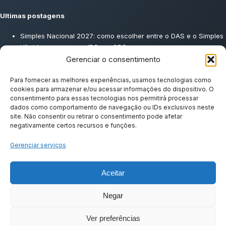
Ultimas postagens
Simples Nacional 2027: como escolher entre o DAS e o Simples
Híbrido para pagar o IBS e a CBS
DMED: O que é, quem deve entregar e como enviar ao contador
Gerenciar o consentimento
Split Payment: o que é e como vai afetar o fluxo de caixa da sua
empresa
Para fornecer as melhores experiências, usamos tecnologias como
cookies para armazenar e/ou acessar informações do dispositivo. O
Consultoria Tributária: O que é, como funciona e por que toda
consentimento para essas tecnologias nos permitirá processar
empresa precisa
dados como comportamento de navegação ou IDs exclusivos neste
site. Não consentir ou retirar o consentimento pode afetar
negativamente certos recursos e funções.
Posts recentes
Gerenciar serviços
Simples Nacional 2027: como escolher entre o DAS e o Simples
Híbrido para pagar o IBS e a CBS
Aceitar
Negar
© 2019–2026
NGF Contabilidade
| Juiz de Fora ‑ MG
Ver preferências