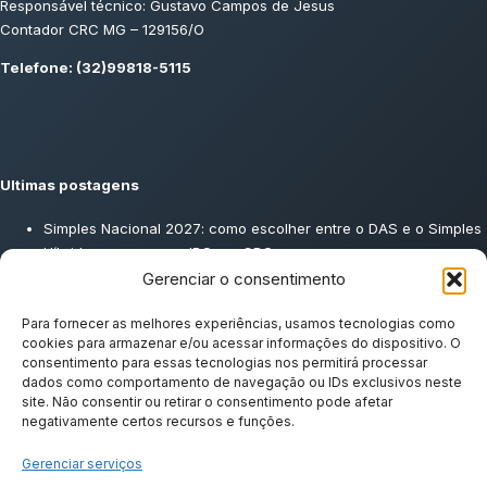
Responsável técnico: Gustavo Campos de Jesus
Contador CRC MG – 129156/O
Telefone: (32)99818-5115
Ultimas postagens
Simples Nacional 2027: como escolher entre o DAS e o Simples
Híbrido para pagar o IBS e a CBS
DMED: O que é, quem deve entregar e como enviar ao contador
Gerenciar o consentimento
Split Payment: o que é e como vai afetar o fluxo de caixa da sua
empresa
Para fornecer as melhores experiências, usamos tecnologias como
cookies para armazenar e/ou acessar informações do dispositivo. O
Consultoria Tributária: O que é, como funciona e por que toda
consentimento para essas tecnologias nos permitirá processar
empresa precisa
dados como comportamento de navegação ou IDs exclusivos neste
site. Não consentir ou retirar o consentimento pode afetar
negativamente certos recursos e funções.
Posts recentes
Gerenciar serviços