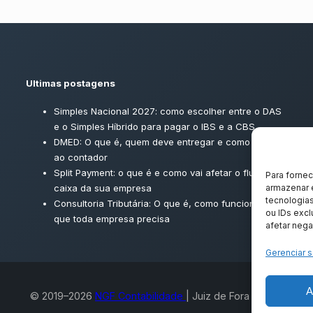
Ultimas postagens
Simples Nacional 2027: como escolher entre o DAS
e o Simples Híbrido para pagar o IBS e a CBS
DMED: O que é, quem deve entregar e como enviar
ao contador
Split Payment: o que é e como vai afetar o fluxo de
Para forne
caixa da sua empresa
armazenar 
tecnologia
Consultoria Tributária: O que é, como funciona e por
ou IDs excl
que toda empresa precisa
afetar nega
Gerenciar s
A
© 2019–2026
NGF Contabilidade
| Juiz de Fora ‑ MG