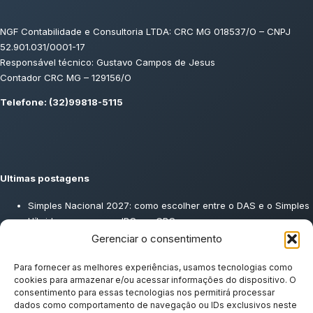
NGF Contabilidade e Consultoria LTDA: CRC MG 018537/O – CNPJ
52.901.031/0001-17
Responsável técnico: Gustavo Campos de Jesus
Contador CRC MG – 129156/O
Telefone: (32)99818-5115
Ultimas postagens
Simples Nacional 2027: como escolher entre o DAS e o Simples
Híbrido para pagar o IBS e a CBS
DMED: O que é, quem deve entregar e como enviar ao contador
Gerenciar o consentimento
Split Payment: o que é e como vai afetar o fluxo de caixa da sua
empresa
Para fornecer as melhores experiências, usamos tecnologias como
cookies para armazenar e/ou acessar informações do dispositivo. O
Consultoria Tributária: O que é, como funciona e por que toda
consentimento para essas tecnologias nos permitirá processar
empresa precisa
dados como comportamento de navegação ou IDs exclusivos neste