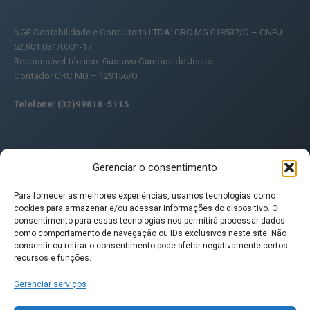
NGF Contabilidade e Consultoria LTDA: CRC MG 018537/O – CNPJ
52.901.031/0001-17
Responsável técnico: Gustavo Campos de Jesus
Contador CRC MG – 129156/O
Telefone: (32)99818-5115
Gerenciar o consentimento
Ultimas postagens
Simples Nacional 2027: como escolher entre o DAS e o Simples
Para fornecer as melhores experiências, usamos tecnologias como
Híbrido para pagar o IBS e a CBS
cookies para armazenar e/ou acessar informações do dispositivo. O
DMED: O que é, quem deve entregar e como enviar ao contador
consentimento para essas tecnologias nos permitirá processar dados
Split Payment: o que é e como vai afetar o fluxo de caixa da sua
como comportamento de navegação ou IDs exclusivos neste site. Não
consentir ou retirar o consentimento pode afetar negativamente certos
empresa
recursos e funções.
Consultoria Tributária: O que é, como funciona e por que toda
empresa precisa
Gerenciar serviços
Posts recentes