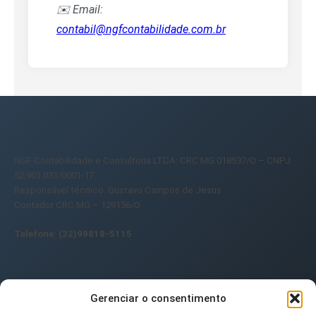
✉️ Email:
contabil@ngfcontabilidade.com.br
NGF Contabilidade e Consultoria LTDA: CRC MG 018537/O – CNPJ
52.901.031/0001-17
Responsável técnico: Gustavo Campos de Jesus
Contador CRC MG – 129156/O
Telefone: (32)99818-5115
Gerenciar o consentimento
Ultimas postagens